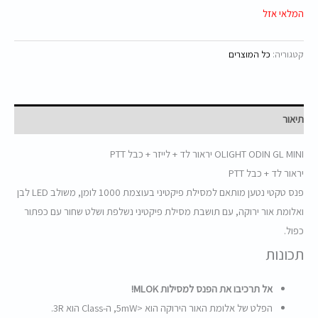
המלאי אזל
קטגוריה:
כל המוצרים
תיאור
OLIGHT ODIN GL MINI יראור לד + לייזר + כבל PTT
יראור לד + כבל PTT
פנס טקטי נטען מותאם למסילת פיקטיני בעוצמת 1000 לומן, משולב LED לבן
ואלומת אור ירוקה, עם תושבת מסילת פיקטיני נשלפת ושלט שחור עם כפתור
כפול.
תכונות
אל תרכיבו את הפנס למסילו
ת MLOK!
הפלט של אלומת האור הירוקה הוא <5mW, ה-Class הוא 3R.