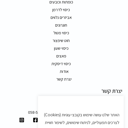
כומתות וכובעים
כיסוי לדרמן
אביזרים נלווים
חוגרונים
כיסוי מטול
חוט שיפצור
כיסוי שעון
פאצים
כיסוי דיסקית
אודות
יצרת קשר
יצרת קשר
משק 58, מושב בצת
058-5557588
האתר שלנו עושה שימוש בקובצי עוגיות (Cookies)
shvartz.order@gmail.com
לצרכים תפעוליים, לניתוח שימושים, לשיפור חוויית