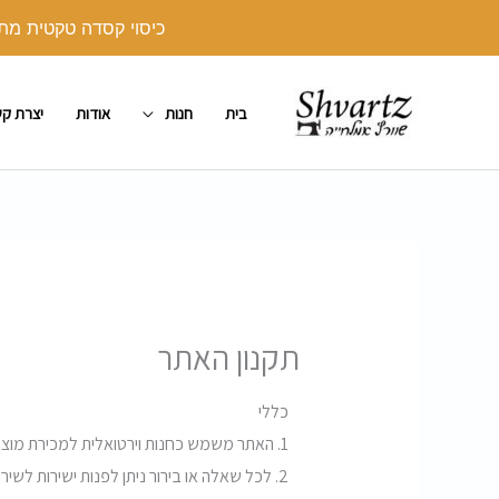
ילוג
כיסוי קסדה טקטית מתנה בקנייה מעל 250 ש"ח. יש לצרף את הכיסו
תוכן
בית
חנות
אודות
יצרת ק
תקנון האתר
כללי
1. האתר משמש כחנות וירטואלית למכירת מוצרי טקסטיל והוא בבעלות החברה ומנוהל על ידה.
2. לכל שאלה או בירור ניתן לפנות ישירות לשירות הלקוחות של החברה במייל shvartz.order@gmail.com או בטלפון מס' 058-5557588.