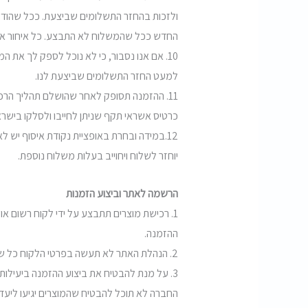
ולזכות בהחזר התשלומים שביצעת. ככל שהודענ
החדש ככל שהמשלוח לא התבצע. כל איחור אחר
10. אם אנו נסבור, כי לא נוכל לספק לך את 
למעט החזר התשלומים שביצעת לנו.
11. ההזמנה תסופק לאחר שהושלם תהליך הר
כרטיס אשראי תקף שניתן לחייבו ולסלקו ביש
12.במידה ובחרת באופציית נקודת איסוף יש
יוחזר לשלוח ויחוייב בעלות משלוח נוספת.
הרשמה לאתר וביצוע הזמנות
1. רכישת מוצרים תתבצע על ידי לקוח רשום או
ההזמנה.
2. הנהלת האתר לא תעשה בפרטי הלקוח כל שימוש, אלא בהתאם למדיניות הפרטיות של האתר המהווה חלק בלתי נפרד מתנאי שימוש ורכישה אלה.
3. על מנת להבטיח את ביצוע ההזמנה ביעילות
החברה לא תוכל להבטיח שהמוצרים יגיעו ליעדם