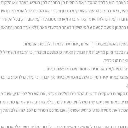
ר, כי עם ביצוע הפעולה הוא קרא תקנון זה, וכי הוא מסכים לכל הוראותיו ותנאיו ש
החברה ו/או הנהלת האתר ו/או החברה ו/או מי ממנהליה ו/או עובדיה, בכל הקשור ל
שה בלבד ואינן מחייבות את הנהלת האתר. כן מוסכם ומובהר, כי החברה תשתדל ל
צרים הנמכרים.
מוצג באתר יהיה המידע השלם והמדויק ביותר אך יובהר, כי עלולים להופיע בו, בת
.
מוצרים באתר ואת תעריפי המשלוחים מעת לעת ובלא צורך בהודעה מוקדמת. המח
ל את מסירת פרטי כרטיס אשראי). אם עודכנו המחירים לפני שהושלם תהליך הה
ות והנחות באתר או בכל אמצעי תקשורת אחר – לרבות טלפון, דואר אלקטרוני א