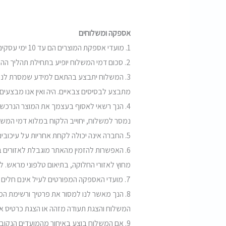
אספקה ומשלוחים
1. מועדי אספקת המוצרים הם עד 10 ימי עסקים, ביצוע משלוח יוסיף לימי האספקה עוד 5 ימי עסקים לכתובתך.
2. סכום דמי המשלוח יופיע בתחילת תהליך ההזמנה תחת המוצר שבחר הלקוח לרכוש וייגבה בעת ביצוע ההזמנה.
3. המשלוח יתבצע בהתאם למידע שמסרת לנו 
מתבצע לבסיסים צבאיים. היה ואין אנו מבצע
4. הנך רשאי לאסוף בעצמך את המוצר הנרכש
נמסר למשלוח, יחוייב הלקוח במלוא דמי המשל
5. החברה אינה יכולה לקחת אחריות על עיכובים של חברות השילוח השונות.
6. האפשרות להזמין מהאתר מוגבלת לאזורים
מחוץ לאזורי החלוקה, בתיאום טלפוני מראש. 
7. מועדי האספקה המפורטים לעיל אינם חלים על מוצרים שאזלו מהמלאי.
8. הנך מאשר לנו למסור את פרטיך ורשימת 
המשלוח והצגת תעודה מזהה או הצגת כרטיס אש
9. אם המשלוח בוצע באיחור מהמועדים הנקוב