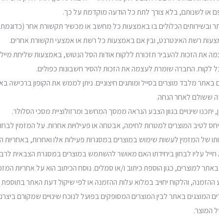
ם או לשנותם, בלא צורך לתת כל הודעה מוקדמת על כך.
ר ובשירותים הכלולים בו באמצעות כל מחשב או מכשיר תקשורת אחר (כדוגמת טלפ
צעות רשת האינטרנט, ובין אם באמצעות כל רשת או אמצעי תקשורת אחרים.
רים באתר מלבד מוצרים בסייל ומותגים חיצוניים. ניתן לממש את הקופון ברכיש
זה ששולם לאחר הנחה.
ותו של המזמין לעשות שימוש במוצרים במסגרות פעילות אלו ואחרות, באחריות ה
 חייל עליו לבחון ביחידתו האם מאושר להשתמש במוצרים במסגרת הצבאית לרב
תר למוצרים, כגון הוספת כיתוב ו/או סמלים. נוסח הכיתוב הוא על אחריות המז
 ההזמנה, והלקוח יחויב במלוא עלות ההזמנה או לפי שיקול דעת האתר בתוספת כ
מוצרים המוצגים באתר לבין המוצרים המסופקים בפועל לנוכח שינויים שמקורם ביצרני
ל המוצר.