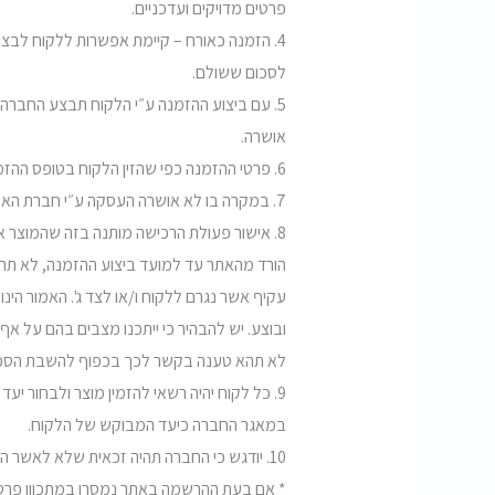
פרטים מדויקים ועדכניים.
4. הזמנה כאורח – קיימת אפשרות ללקוח לבצע
לסכום ששולם.
5. עם ביצוע ההזמנה ע״י הלקוח תבצע החברה
אושרה.
6. פרטי ההזמנה כפי שהזין הלקוח בטופס ההזמנה ורישום העסקה במחשבי החברה יהוו ראייה חלוטה וסופית לנכונות דרך הפעולה.
7. במקרה בו לא אושרה העסקה ע״י חברת האשראי, יקבל מבצע הפעולה הודעה מתאימה על כך והוא יתבקש למסור אמצעי תשלום אחר.
8. אישור פעולת הרכישה מותנה בזה שהמוצר א
הורד מהאתר עד למועד ביצוע ההזמנה, לא תהא ה
עקיף אשר נגרם ללקוח ו/או לצד ג'. האמור ה
ובוצע. יש להבהיר כי ייתכנו מצבים בהם על אף
לא תהא טענה בקשר לכך בכפוף להשבת הסכום
9. כל לקוח יהיה רשאי להזמין מוצר ולבחור י
במאגר החברה כיעד המבוקש של הלקוח.
10. יודגש כי החברה תהיה זכאית שלא לאשר הזמנה שביצע לקוח מכל סיבה שהיא ולפי שיקול דעתה הבלעדי. בין היתר בשל הסיבות הבאות (אך לא רק):
* אם בעת ההרשמה באתר נמסרו במתכוון פרטים