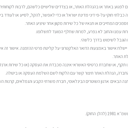
ים לפגוע באתר או בהנהלת האתר, או בצדדים שלישיים כלשהם, לרבות לקוחותיה
כבלתי חוקי על-פי דיני מדינת ישראל או כדי לאפשר, להקל, לסייע או לעודד בי
סמכים המחייבים או תנאיו של כל שירות מקוון אחר שיציע האתר.
רות עמנו והחוב לא נפרע, למרות שחלף המועד לתשלומו.
הוגבל לשימוש בדרך כלשהי.
 יישלח אישור באמצעות הדואר האלקטרוני על קליטת פרטי ההזמנה. אישור זה א
לת האתר.
נו תקף, או שחברת כרטיסי האשראי איננה מכבדת את העסקה (או כל שירות ארנק 
 החברה, הנהלת האתר תיצור קשר עם הלקוח לשם השלמת העסקה או ביטולה.
המתנה הבאים: ארגון השוטרים הבינלאומי, חברת משרתי הקבע והגמלאים, קרנות הש