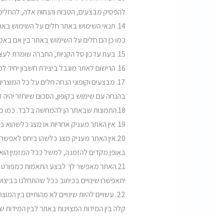
להפסיק מבצעים, הטבות והנחות אלה, להחליפ
14. תנאי השימוש באתר חלים על השימוש באת
כמו כן הם חלים על השימוש באתר בין אם באמ
15. בעת עדכון סל הקניות, החברה שומרת לעצמה את הזכות להעביר תזכורת ללקוח אודות הסל הנטוש, באמצעות שליחת מייל לכתובת שהוזנה.
16. הרישום לאתר מוגבל ביצירת חשבון יחיד לכל לקוח. החברה שומרת לעצמה את הזכות להסיר חשבונות כפולים.
17. מבצעים וקופוני הנחה חלים על כל המוצ
בהנחה עם שימוש בקופון, הסכום שיוחזר יהיה 
18.התמונות שבאתר הן להמחשה בלבד. כמו כן, יתכנו שינויים בגוון הצבע הנראה ממסך המחשב ומרזולוציית מסכי הסלולר.
19. אין האתר מעניק אחריות או מצג כלשהוא ביחס לטיב המוצרים למטרות לחימה, אבטחה או פעילויות אחרות. על המזמין לבחון ולבדוק נושאים אלו בעצמו ובטרם הזמנה.
20.אין האתר מעניק מצג כלשהו ביחס לאפשר
באופן מקדים להזמנה, למשל ככל המזמין הוא
21.האתר מאפשר לך לבצע התאמות כמפורט בא
יתאפשרו שינויים בכיתוב ככל שהתחלנו בביצוע
22. עשויים להיות שינויים לא מהותיים בין ה
קלה בין המידות המצוינות באתר לבין המידות ש