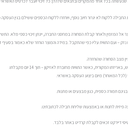
נה שנעשתה בכל אחד מהמקרים ובתנאים שלהלן: כל זיכוי יועבר לכרטיס האשראי
חבילה ללקוח לא יגרור חיוב נוסף, ויוחזרו ללקוח הכספים ששילם בגין העסקה כו
 המזמין ולאחר קבלת הסחורה במחסני החברה, יינתן זיכוי כספי מלא. התשלום עב
נזק – ועם התווית עליו כפי שהתקבל. במידה והמוצר הוחזר שלא כאמור בסעיף זה, 
ן מצב הסחורה שהוחזרה.
זתו המקורית, כאשר התוויות מחוברת לאזיקון – תוך 14 יום מקבלתו.
ש (לכל המאוחר) מיום ביצוע העסקה באשראי.