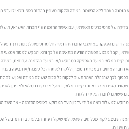
 הזמנה באתר ללא הרשמה. במידה והלקוח מעוניין בהחזר כספי וזכאי לו ע"פ תק
 בדיקה של פרטי כרטיס האשראי, ועם אישור ההזמנה ע״י חברות האשראי, תישל
כן קיים במלאי במועד האספקה המבוקש ו/או במועד ההזמנה. עם זאת, במידה ולא 
חברה מחויבת במכירת המוצר, וללקוח לא תהיה כל טענה ו/או תביעה בעניין זה בג
ינו בכפוף לכך שהנהלת האתר תשיב ללקוח כל סכום ששילם במידה ואכן שילם לח
 שמוצר מסוים מוצג באתר כקיים במלאי, בפועל אינו קיים במלאי ולא ניתן לספק
 ששולם לחברה על ידי הלקוח.
עד מבוקש למשלוח וזאת על ידי עדכון היעד המבוקש בטופס ההזמנה – אך היעד הא
 שגויים.