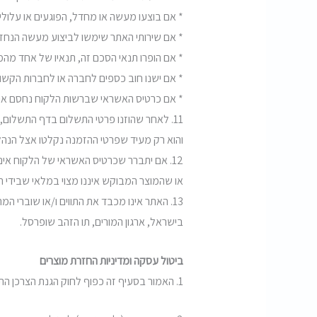
* אם בוצעו מעשה או מחדל, הפוגעים או עלול
* אם שירותי האתר שימשו לביצוע מעשה הנחזה 
* אם הופרו תנאי הסכם זה, תנאיו של אחד מהמ
* אם ישנו חוב כספים לחברה או לחברות הקשו
* אם כרטיס האשראי שברשות הלקוח נחסם או 
11. לאחר שהוזנו פרטי התשלום בדף התשלום,
והוא רק מעיד שפרטי ההזמנה נקלטו אצל הנה
12. אם יתברר שכרטיס האשראי של הלקוח אי
או שהמוצר המבוקש איננו מצוי במלאי שבידי
13. האתר אינו מכבד את התווים ו/או שוברי 
בישראל, ארגון המורים, תו הזהב שופרסל.
ביטול עסקה ומדיניות החזרת מוצרים
1. האמור בסעיף זה כפוף לחוק הגנת הצרכן התשמ״א 1981 (להלן: החוק).