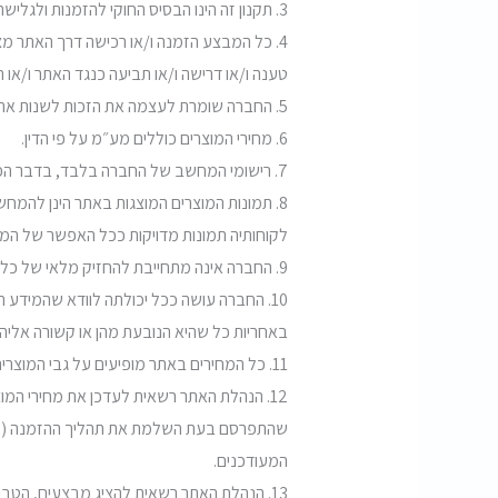
3. תקנון זה הינו הבסיס החוקי להזמנות ולגלישה באתר והוא בלבד המסדיר את היחסים בין החברה לבין הגולש באתר ו/או הלקוח המזמין דרך האתר.
4. כל המבצע הזמנה ו/או רכישה דרך האתר מצהי
טענה ו/או דרישה ו/או תביעה כנגד האתר ו/או 
5. החברה שומרת לעצמה את הזכות לשנות את התקנון מפעם לפעם על פי שיקול דעתה הבלעדי וזאת ללא צורך במתן התראה ו/או הודעה מוקדמת.
6. מחירי המוצרים כוללים מע״מ על פי הדין.
7. רישומי המחשב של החברה בלבד, בדבר הפעולות המתבצעות דרך האתר, יהוו ראיה לכאורה לנכונות הפעולות.
8. תמונות המוצרים המוצגות באתר הינן להמח
לקוחותיה תמונות מדויקות ככל האפשר של המו
9. החברה אינה מתחייבת להחזיק מלאי של כל הדגמים ו/או האביזרים שתמונותיהם מופיעות באתר.
10. החברה עושה ככל יכולתה לוודא שהמידע ה
באחריות כל שהיא הנובעת מהן או קשורה אליהן
11. כל המחירים באתר מופיעים על גבי המוצרים ונקובים בשקלים חדשים. המחירים כוללים מע״מ, אם הוא חל לפי הדין, ואינם כוללים דמי משלוח.
12. הנהלת האתר רשאית לעדכן את מחירי ה
שהתפרסם בעת השלמת את תהליך ההזמנה (הכול
המעודכנים.
13. הנהלת האתר רשאית להציג מבצעים, הטב