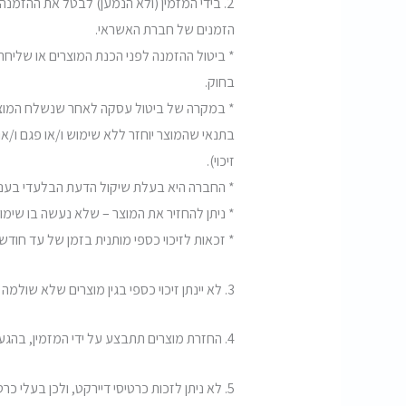
2. בידי המזמין (ולא הנמען) לבטל את ההזמ
הזמנים של חברת האשראי.
* ביטול ההזמנה לפני הכנת המוצרים או שליחת ה
בחוק.
* במקרה של ביטול עסקה לאחר שנשלח המוצר אל
בתנאי שהמוצר יוחזר ללא שימוש ו/או פגם ו/או 
זיכוי).
* החברה היא בעלת שיקול הדעת הבלעדי בעניי
* ניתן להחזיר את המוצר – שלא נעשה בו שימוש, בארי
* זכאות לזיכוי כספי מותנית בזמן של עד חוד
3. לא יינתן זיכוי כספי בגין מוצרים שלא שולמה בגינם תמורה כספית, כגון מבצעים או מתנות.
4. החזרת מוצרים תתבצע על ידי המזמין, בהגעה פיזית לחנות או באמצעות שליחת חבילה לכתובתינו.
5. לא ניתן לזכות כרטיסי דיירקט, ולכן בעלי כרטיסי דיירקט זכאים לקבלת קרדיט באתר בלבד.