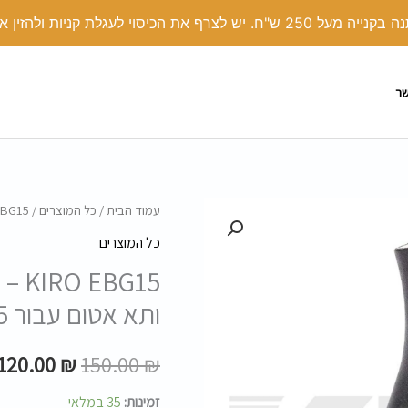
י לעגלת קניות ולהזין את הקוד קופון: COVER
שר
כמות
עמוד הבית
/
כל המוצרים
/ KIRO EBG15 – ידית ארגונומית עם עיצוב זנב בונה ותא אטום עבור AR15
המחיר
של
כל המוצרים
המקורי
KIRO
BG15
EBG15
היה:
ותא אטום עבור AR15
-
150.00 ₪.
ידית
120.00
₪
150.00
₪
ארגונומית
עם
זמינות:
35 במלאי