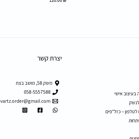
120.00
₪
יצרת קשר
משק 58, מושב בצת
058-5557588
 בעיצוב אישי
hvartz.order@gmail.com
לנשק
 לטלפון – כזל"פים
תחות
חסנית