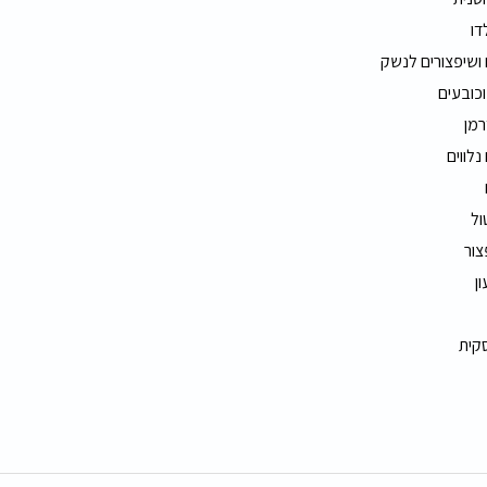
דו
 ושיפצורים לנשק
וכובעים
רמן
נלווים
ול
צור
ון
סקית