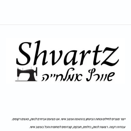
ייצור מוצרים לחיילים וכוחות הביטחון בהתאמה ועיצוב אישי. אנו מציעים אביזירם לנשק, פאצים רקומים.
עבודות רקמה. רצועות לנשק, כזלפים, חובקים, קונדומים למחסנית והכל בעיצוב אישי.