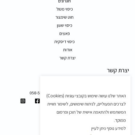
חוגרונים
כיסוי מטול
חוט שיפצור
כיסוי שעון
פאצים
כיסוי דיסקית
אודות
יצרת קשר
יצרת קשר
משק 58, מושב בצת
058-5557588
האתר שלנו עושה שימוש בקובצי עוגיות (Cookies)
shvartz.order@gmail.com
לצרכים תפעוליים, לניתוח שימושים, לשיפור חוויית
תנאים ותקנון
המשתמש ולהתאמה אישית של תוכן ופרסום
ממוקד.
תקנון
למידע נוסף ניתן לעיין