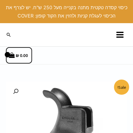
ילוג
כיסוי קסדה טקטית מתנה בקנייה מעל 250 ש"ח. יש לצרף את
תוכן
הכיסוי לעגלת קניות ולהזין את הקוד קופון: COVER
חיפוש
₪
0.00
המחיר
המחיר
Sale!
המקורי
הנוכחי
היה:
הוא:
140.00 ₪.
180.00 ₪.