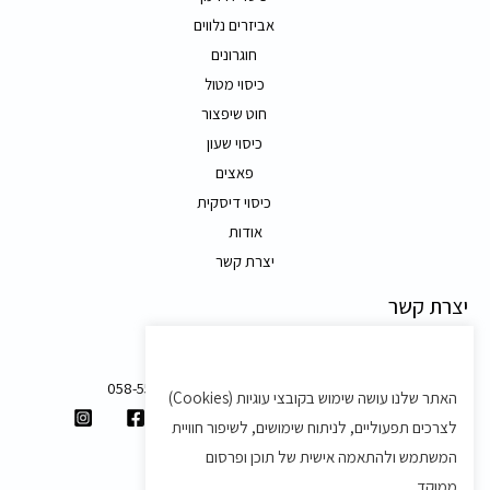
אביזרים נלווים
חוגרונים
כיסוי מטול
חוט שיפצור
כיסוי שעון
פאצים
כיסוי דיסקית
אודות
יצרת קשר
יצרת קשר
משק 58, מושב בצת
058-5557588
האתר שלנו עושה שימוש בקובצי עוגיות (Cookies)
shvartz.order@gmail.com
לצרכים תפעוליים, לניתוח שימושים, לשיפור חוויית
תנאים ותקנון
המשתמש ולהתאמה אישית של תוכן ופרסום
ממוקד.