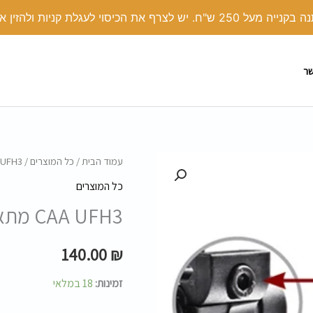
י לעגלת קניות ולהזין את הקוד קופון: COVER
שר
כמות
עמוד הבית
/
כל המוצרים
/ CAA UFH3 מתאם מתכוונן לפנס
של
כל המוצרים
CAA
CAA UFH3 מתאם מתכוונן לפנס
UFH3
מתאם
140.00
₪
מתכוונן
לפנס
זמינות:
18 במלאי