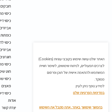
חובקים
כיסוי מ
כיסוי דיל
אביזרים
כומתות 
כיסוי לד
אביזרים 
חוגרונים
האתר שלנו עושה שימוש בקובצי עוגיות (Cookies)
כיסוי מט
לצרכים תפעוליים, לניתוח שימושים, לשיפור חוויית
חוט שיפ
המשתמש ולהתאמה אישית של תוכן ופרסום
כיסוי שע
ממוקד.
פאצים
למידע נוסף ניתן לעיין
במדיניות הפרטיות שלנו
כיסוי די
אודות
בהמשך שימושך באתר, אתה מקבל את השימוש
יצרת קשר