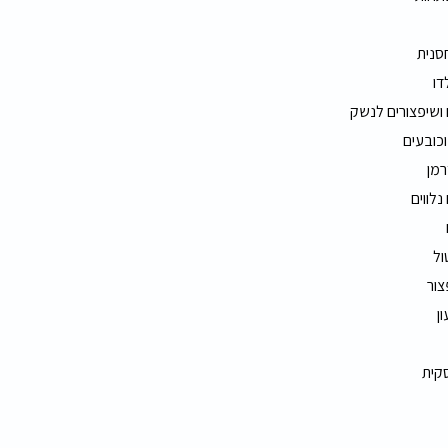
חסנית
דו
 ושיפצורים לנשק
וכובעים
רמן
נלווים
ול
צור
ון
סקית