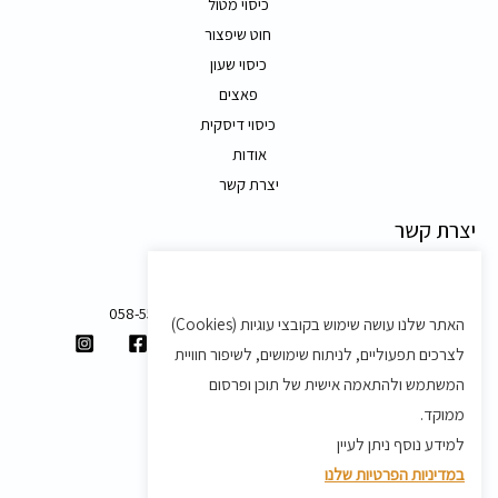
כיסוי מטול
חוט שיפצור
כיסוי שעון
פאצים
כיסוי דיסקית
אודות
יצרת קשר
יצרת קשר
משק 58, מושב בצת
058-5557588
האתר שלנו עושה שימוש בקובצי עוגיות (Cookies)
shvartz.order@gmail.com
לצרכים תפעוליים, לניתוח שימושים, לשיפור חוויית
תנאים ותקנון
המשתמש ולהתאמה אישית של תוכן ופרסום
ממוקד.
תקנון
למידע נוסף ניתן לעיין
מדיניות משלוחים
במדיניות הפרטיות שלנו