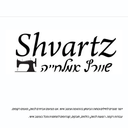
ייצור מוצרים לחיילים וכוחות הביטחון בהתאמה ועיצוב אישי. אנו מציעים אביזירם לנשק, פאצים רקומים.
עבודות רקמה. רצועות לנשק, כזלפים, חובקים, קונדומים למחסנית והכל בעיצוב אישי.