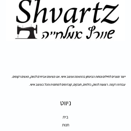
ייצור מוצרים לחיילים וכוחות הביטחון בהתאמה ועיצוב אישי. אנו מציעים אביזירם לנשק, פאצים רקומים.
עבודות רקמה. רצועות לנשק, כזלפים, חובקים, קונדומים למחסנית והכל בעיצוב אישי.
ניווט
בית
חנות