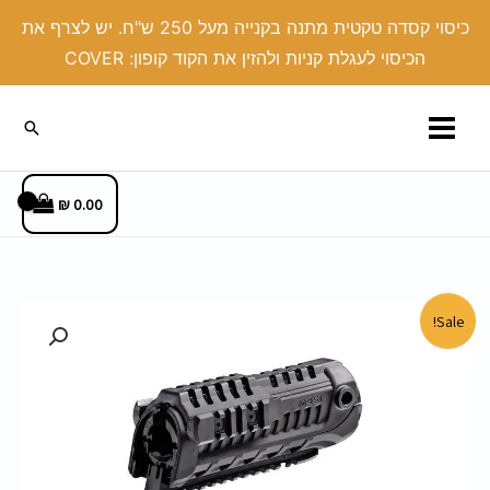
ילוג
כיסוי קסדה טקטית מתנה בקנייה מעל 250 ש"ח. יש לצרף את
תוכן
הכיסוי לעגלת קניות ולהזין את הקוד קופון: COVER
חיפוש
₪
0.00
המחיר
המחיר
Sale!
המקורי
הנוכחי
היה:
הוא:
420.00 ₪.
650.00 ₪.