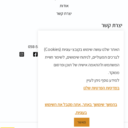
אודות
יצרת קשר
יצרת קשר
משק 58, מושב בצת
058-5557588
האתר שלנו עושה שימוש בקובצי עוגיות (Cookies)
shvartz.order@gmail.com
לצרכים תפעוליים, לניתוח שימושים, לשיפור חוויית
תנאים ותקנון
המשתמש ולהתאמה אישית של תוכן ופרסום
ממוקד.
תקנון
למידע נוסף ניתן לעיין
מדיניות משלוחים
במדיניות הפרטיות שלנו
מדיניות פרטיות
מדיניות החזרת מוצרים
בהמשך שימושך באתר, אתה מקבל את השימוש
בעוגיות.
מאשר