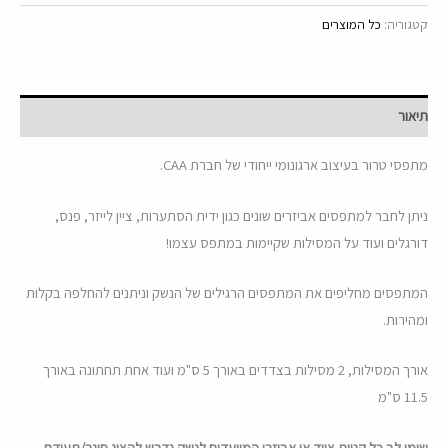
קטגוריה:
כל המוצרים
תיאור
מתפסי טרור בעיצוב ארגונומי ייחודי של חברת CAA.
ניתן לחבר למתפסים אביזרים שונים כגון ידית הסתערות, ציין לייזר, פנס,
דורגלים ועוד על המסילות שקיימות במתפס עצמו!
המתפסים מחליפים את המתפסים הרגילים של הנשק וניתנים להחלפה בקלות
ומהירות.
אורך המסילות, 2 מסילות בצדדים באורך 5 ס"מ ועוד אחת תחתונה באורך
11.5 ס"מ
שימו לב כל קניית ציוד או אביזרי המיועדים לנשק נדרש להציג חוגר/תעודת