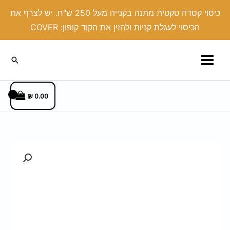
ילוג
כיסוי קסדה טקטית מתנה בקנייה מעל 250 ש"ח. יש לצרף את
תוכן
הכיסוי לעגלת קניות ולהזין את הקוד קופון: COVER
חיפוש
₪
0.00
כמות
של
רצועת/חגורה
LB/פוליפרופילן
רוחב
50