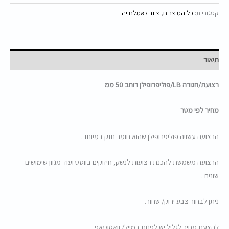
קטגוריות:
כל המוצרים
,
ציוד לאמלחייה
תיאור
רצועת/חגורה LB/פוליפרופילן רוחב 50 ממ
מחיר לפי מטר
הרצועה עשויה פוליפרופילן שהוא חומר חזק במיוחד.
הרצועה משמשת להכנת רצועות לנשק, חיזוקים בווסט ועוד מגוון שימושים
שונים .
ניתן לבחור צבע ירוק/ שחור.
להצעת מחיר לגליל יש לפנות במייל/ וואטוסאפ .