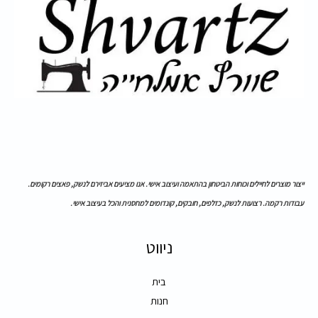
ייצור מוצרים לחיילים וכוחות הביטחון בהתאמה ועיצוב אישי. אנו מציעים אביזירם לנשק, פאצים רקומים.
עבודות רקמה. רצועות לנשק, כזלפים, חובקים, קונדומים למחסנית והכל בעיצוב אישי.
ניווט
בית
חנות