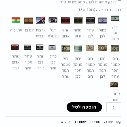
חובק מחסנית לקת/ מתפסים 30 ש"ח
דגל בגב הרצועה (10₪-15₪)
ירוק
כחול
שחור
שחור
שחור
דגל
ארצות
חום בז
אתיופיה
תפר
לבן
לבן
ירוק
אדום
גולגולת
הברית
שחור
כחול
שחור
שחור
שחור
חום
חום
חום
ירוק
ירוק
לבן
לבן
אפור
אדום
מנומר
מנומר
מנומר
מנומר
מנומר
זוהר
זוהר
זוהר
זוהר
תפר
תפר
תפר
תפר
תפר
שחור
לבן
חום
לבן
שחור
מנומר
זוהר
הוספה לסל
קטגוריות:
כל המוצרים
,
רצועות דרייפיט לנשק