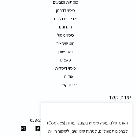
כומתות וכובעים
כיסוי לדרמן
אביזרים נלווים
חוגרונים
כיסוי מטול
חוט שיפצור
כיסוי שעון
פאצים
כיסוי דיסקית
אודות
יצרת קשר
יצרת קשר
משק 58, מושב בצת
058-5557588
האתר שלנו עושה שימוש בקובצי עוגיות (Cookies)
shvartz.order@gmail.com
לצרכים תפעוליים, לניתוח שימושים, לשיפור חוויית