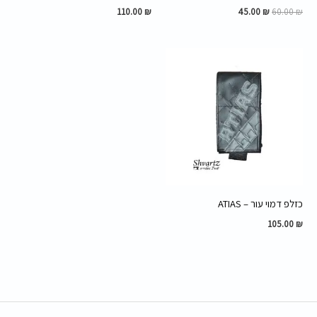
110.00
₪
45.00
₪
60.00
₪
כזלפ דמוי עור – ATIAS
105.00
₪