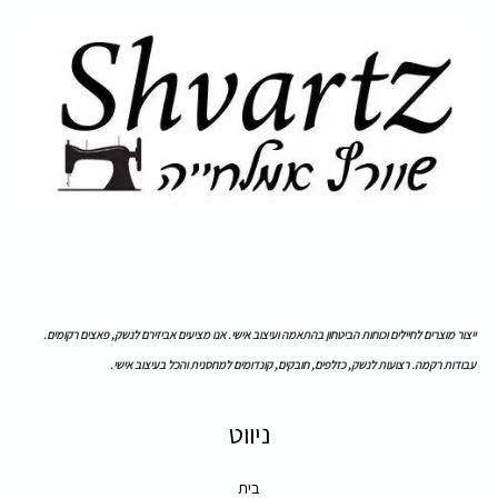
ייצור מוצרים לחיילים וכוחות הביטחון בהתאמה ועיצוב אישי. אנו מציעים אביזירם לנשק, פאצים רקומים.
עבודות רקמה. רצועות לנשק, כזלפים, חובקים, קונדומים למחסנית והכל בעיצוב אישי.
ניווט
בית