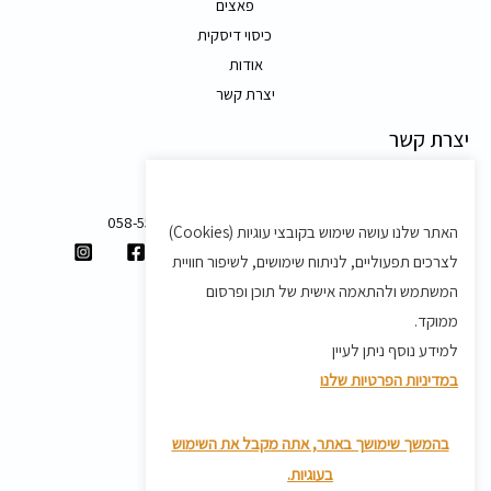
פאצים
כיסוי דיסקית
אודות
יצרת קשר
יצרת קשר
משק 58, מושב בצת
058-5557588
האתר שלנו עושה שימוש בקובצי עוגיות (Cookies)
shvartz.order@gmail.com
לצרכים תפעוליים, לניתוח שימושים, לשיפור חוויית
תנאים ותקנון
המשתמש ולהתאמה אישית של תוכן ופרסום
ממוקד.
תקנון
למידע נוסף ניתן לעיין
מדיניות משלוחים
במדיניות הפרטיות שלנו
מדיניות פרטיות
מדיניות החזרת מוצרים
בהמשך שימושך באתר, אתה מקבל את השימוש
בעוגיות.