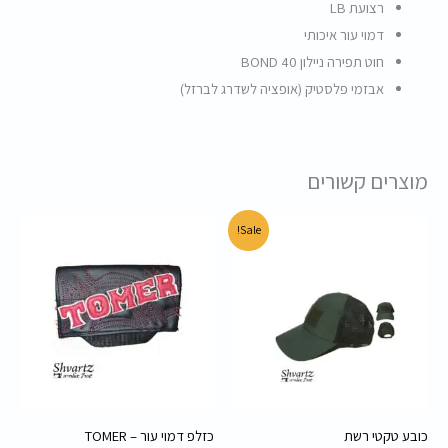
רצועת LB
דמוי עור איכותי
חוט תפירה ניילון BOND 40
אבזמי פלסטיק (אופציה לשדרג לברזל)
מוצרים קשורים
המחיר
המחיר
Sale!
המקורי
הנוכחי
היה:
הוא:
45.00 ₪.
60.00 ₪.
כובע טקטי רשת
כזלפ דמוי עור – TOMER