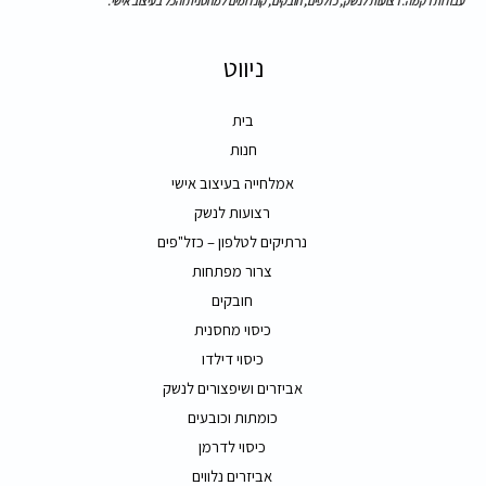
עבודות רקמה. רצועות לנשק, כזלפים, חובקים, קונדומים למחסנית והכל בעיצוב אישי.
ניווט
בית
חנות
אמלחייה בעיצוב אישי
רצועות לנשק
נרתיקים לטלפון – כזל"פים
צרור מפתחות
חובקים
כיסוי מחסנית
כיסוי דילדו
אביזרים ושיפצורים לנשק
כומתות וכובעים
כיסוי לדרמן
אביזרים נלווים