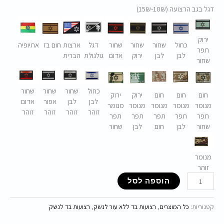
דגל בגב הרצועה (10₪-15₪)
ירוק
כחול
שחור
שחור
שחור
דגל
ארצות
חום בז
אתיופיה
תפר
לבן
לבן
ירוק
אדום
גולגולת
הברית
שחור
כחול
שחור
שחור
שחור
חום
חום
חום
ירוק
ירוק
לבן
לבן
אפור
אדום
מנומר
מנומר
מנומר
מנומר
מנומר
זוהר
זוהר
זוהר
זוהר
תפר
תפר
תפר
תפר
תפר
שחור
לבן
חום
לבן
שחור
מנומר
זוהר
הוספה לסל
קטגוריות:
כל המוצרים
,
רצועות בד ללא עור לנשק
,
רצועות בד לנשק