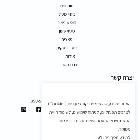
חוגרונים
כיסוי מטול
חוט שיפצור
כיסוי שעון
פאצים
כיסוי דיסקית
אודות
יצרת קשר
יצרת קשר
משק 58, מושב בצת
058-5557588
האתר שלנו עושה שימוש בקובצי עוגיות (Cookies)
shvartz.order@gmail.com
לצרכים תפעוליים, לניתוח שימושים, לשיפור חוויית
תנאים ותקנון
המשתמש ולהתאמה אישית של תוכן ופרסום
ממוקד.
תקנון
למידע נוסף ניתן לעיין