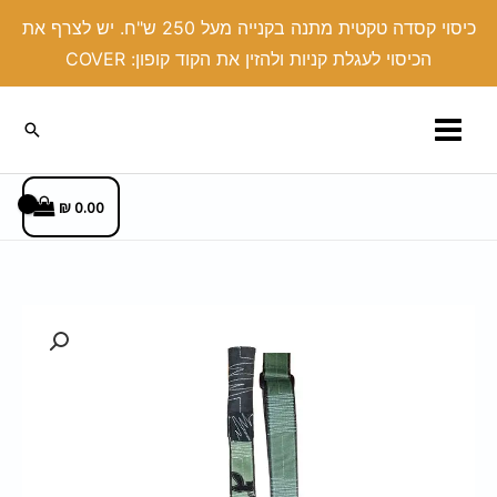
ילוג
כיסוי קסדה טקטית מתנה בקנייה מעל 250 ש"ח. יש לצרף את
תוכן
הכיסוי לעגלת קניות ולהזין את הקוד קופון: COVER
חיפוש
₪
0.00
כמות
של
רצועה
בד
-
קרפ"ג