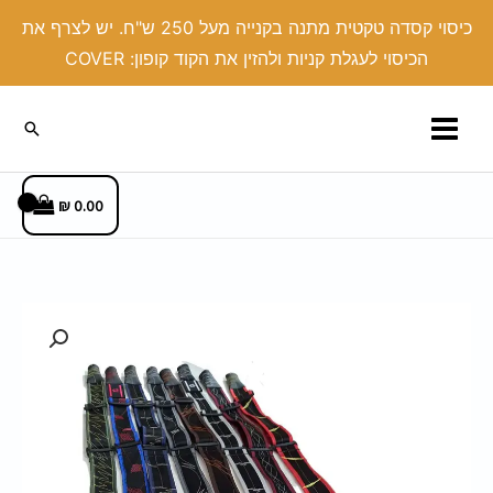
ילוג
כיסוי קסדה טקטית מתנה בקנייה מעל 250 ש"ח. יש לצרף את
תוכן
הכיסוי לעגלת קניות ולהזין את הקוד קופון: COVER
חיפוש
₪
0.00
כמות
של
רצועה
בד
בעיצוב
אישי