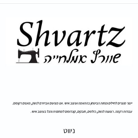
ייצור מוצרים לחיילים וכוחות הביטחון בהתאמה ועיצוב אישי. אנו מציעים אביזירם לנשק, פאצים רקומים.
עבודות רקמה. רצועות לנשק, כזלפים, חובקים, קונדומים למחסנית והכל בעיצוב אישי.
ניווט