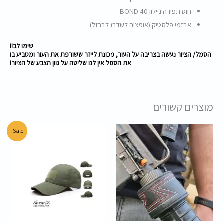
חוט תפירה ניילון BOND 40
אבזמי פלסטיק (אופציה לשדרג לברזל)
שימו לב!!
הסמל/ הציור נעשה בצריבה על העור, מכונת לייזר ששורפת את העור ומטביע בו
את הסמל אין לנו שליטה על גוון הצבע של הציור!
מוצרים קשורים
המחיר
המחיר
Sale!
המקורי
הנוכחי
היה:
הוא:
45.00 ₪.
60.00 ₪.