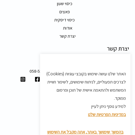
כיסוי שעון
פאצים
כיסוי דיסקית
אודות
יצרת קשר
יצרת קשר
משק 58, מושב בצת
058-5557588
האתר שלנו עושה שימוש בקובצי עוגיות (Cookies)
shvartz.order@gmail.com
לצרכים תפעוליים, לניתוח שימושים, לשיפור חוויית
תנאים ותקנון
המשתמש ולהתאמה אישית של תוכן ופרסום
ממוקד.
תקנון
למידע נוסף ניתן לעיין
מדיניות משלוחים
במדיניות הפרטיות שלנו
מדיניות פרטיות
מדיניות החזרת מוצרים
בהמשך שימושך באתר, אתה מקבל את השימוש