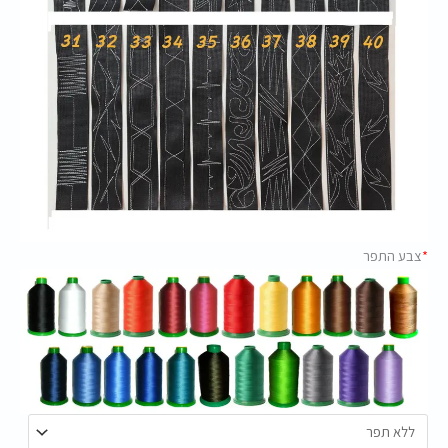
*
צבע התפר