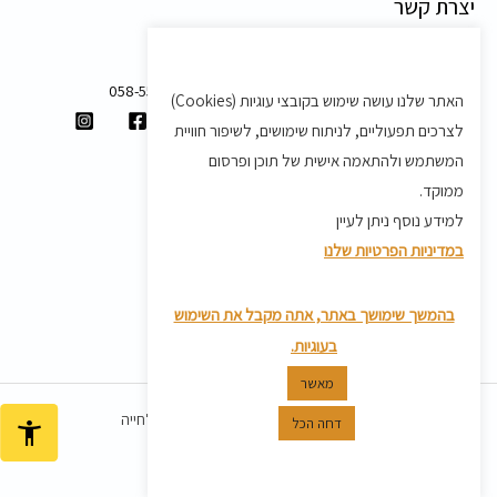
יצרת קשר
משק 58, מושב בצת
058-5557588
האתר שלנו עושה שימוש בקובצי עוגיות (Cookies)
shvartz.order@gmail.com
לצרכים תפעוליים, לניתוח שימושים, לשיפור חוויית
תנאים ותקנון
המשתמש ולהתאמה אישית של תוכן ופרסום
ממוקד.
תקנון
למידע נוסף ניתן לעיין
מדיניות משלוחים
במדיניות הפרטיות שלנו
מדיניות פרטיות
מדיניות החזרת מוצרים
בהמשך שימושך באתר, אתה מקבל את השימוש
בעוגיות.
מאשר
כל הזכויות שמורות ל© 2026 שוורץ אמלחייה
דחה הכל