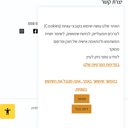
יצרת קשר
משק 58, מושב בצת
058-5557588
האתר שלנו עושה שימוש בקובצי עוגיות (Cookies)
shvartz.order@gmail.com
לצרכים תפעוליים, לניתוח שימושים, לשיפור חוויית
תנאים ותקנון
המשתמש ולהתאמה אישית של תוכן ופרסום
ממוקד.
תקנון
למידע נוסף ניתן לעיין
מדיניות משלוחים
במדיניות הפרטיות שלנו
מדיניות פרטיות
מדיניות החזרת מוצרים
בהמשך שימושך באתר, אתה מקבל את השימוש
בעוגיות.
מאשר
כל הזכויות שמורות ל© 2026 שוורץ אמלחייה
דחה הכל