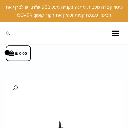
ילוג
כיסוי קסדה טקטית מתנה בקנייה מעל 250 ש"ח. יש לצרף את
תוכן
הכיסוי לעגלת קניות ולהזין את הקוד קופון: COVER
חיפוש
₪
0.00
כמות
של
צרור
מפתחות
דמוי
עור