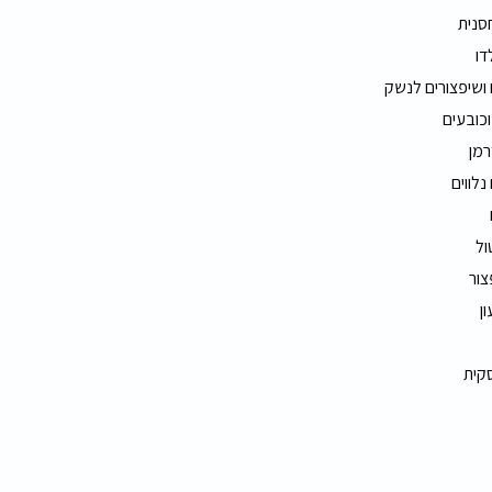
חסנית
דו
 ושיפצורים לנשק
וכובעים
רמן
נלווים
ול
צור
ון
סקית