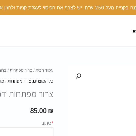
י לעגלת קניות ולהזין את הקוד קופון: COVER
שר
כמות
עמוד הבית
/
צרור מפתחות
/
צרור
של
כל המוצרים
,
צרור מפתחות דמוי 
צרור
צרור מפתחות דמו
מפתחות
דמוי
85.00
₪
עור
ב.קוד
*
כיתוב