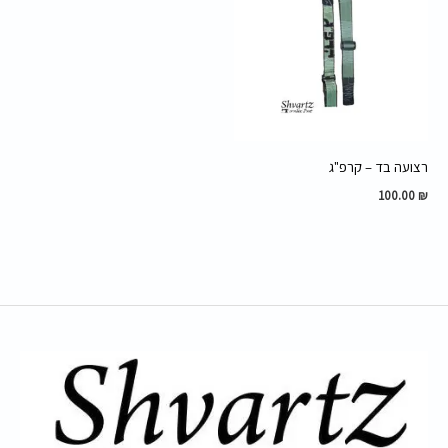
רצועה בד – קרפ"ג
100.00
₪