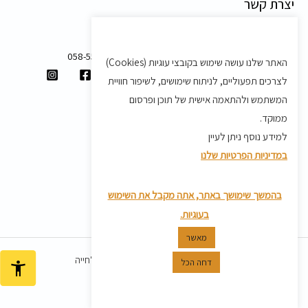
יצרת קשר
משק 58, מושב בצת
058-5557588
האתר שלנו עושה שימוש בקובצי עוגיות (Cookies)
shvartz.order@gmail.com
לצרכים תפעוליים, לניתוח שימושים, לשיפור חוויית
תנאים ותקנון
המשתמש ולהתאמה אישית של תוכן ופרסום
ממוקד.
תקנון
למידע נוסף ניתן לעיין
מדיניות משלוחים
במדיניות הפרטיות שלנו
מדיניות פרטיות
מדיניות החזרת מוצרים
בהמשך שימושך באתר, אתה מקבל את השימוש
בעוגיות.
מאשר
כל הזכויות שמורות ל© 2026 שוורץ אמלחייה
דחה הכל