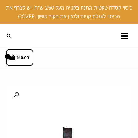
ילוג
כיסוי קסדה טקטית מתנה בקנייה מעל 250 ש"ח. יש לצרף את
תוכן
הכיסוי לעגלת קניות ולהזין את הקוד קופון: COVER
חיפוש
₪
0.00
כמות
של
צרור
מפתחות
דמוי
עור