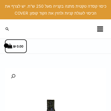
ילוג
כיסוי קסדה טקטית מתנה בקנייה מעל 250 ש"ח. יש לצרף את
תוכן
הכיסוי לעגלת קניות ולהזין את הקוד קופון: COVER
חיפוש
₪
0.00
כמות
של
צרור
מפתחות
בד
שותף