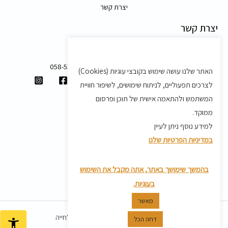
יצרת קשר
יצרת קשר
משק 58, מושב בצת
058-5557588
האתר שלנו עושה שימוש בקובצי עוגיות (Cookies)
shvartz.order@gmail.com
לצרכים תפעוליים, לניתוח שימושים, לשיפור חוויית
תנאים ותקנון
המשתמש ולהתאמה אישית של תוכן ופרסום
ממוקד.
תקנון
למידע נוסף ניתן לעיין
מדיניות משלוחים
במדיניות הפרטיות שלנו
מדיניות פרטיות
מדיניות החזרת מוצרים
בהמשך שימושך באתר, אתה מקבל את השימוש
בעוגיות.
מאשר
כל הזכויות שמורות ל© 2026 שוורץ אמלחייה
דחה הכל