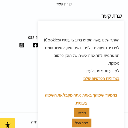
יצרת קשר
יצרת קשר
משק 58, מושב בצת
058-5557588
האתר שלנו עושה שימוש בקובצי עוגיות (Cookies)
shvartz.order@gmail.com
לצרכים תפעוליים, לניתוח שימושים, לשיפור חוויית
תנאים ותקנון
המשתמש ולהתאמה אישית של תוכן ופרסום
ממוקד.
תקנון
למידע נוסף ניתן לעיין
מדיניות משלוחים
במדיניות הפרטיות שלנו
מדיניות פרטיות
מדיניות החזרת מוצרים
בהמשך שימושך באתר, אתה מקבל את השימוש
בעוגיות.
מאשר
כל הזכויות שמורות ל© 2026 שוורץ אמלחייה
דחה הכל