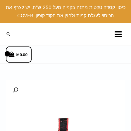
ילוג
כיסוי קסדה טקטית מתנה בקנייה מעל 250 ש"ח. יש לצרף את
תוכן
הכיסוי לעגלת קניות ולהזין את הקוד קופון: COVER
חיפוש
₪
0.00
כמות
של
צרור
מפתחות
בד
סמל