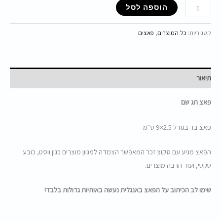
הוספה לסל
קטגוריות:
כל המוצרים
,
פאצים
תיאור
פאצ תג שם
פאצ בד בגודל 2.5×9 ס"מ
הפאצ מגיע עם סקוצ זכר המאפשר הצמדה למגוון מוצרים כגון ווסט, כובע
טקטי, ועוד הרבה מוצרים.
שימו לב הכיתוב על הפאצ באנגלית נעשה באותיות גדולות בלבד!