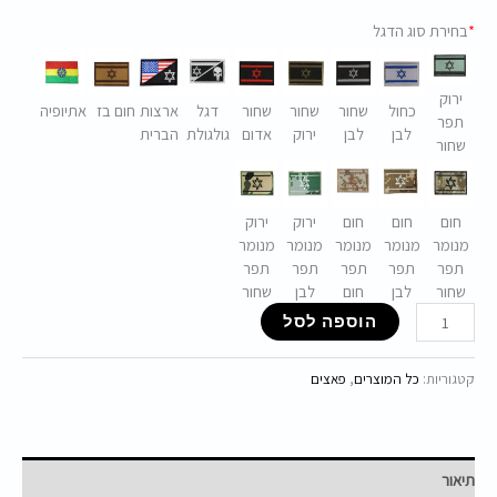
*
בחירת סוג הדגל
ירוק
כחול
שחור
שחור
שחור
דגל
ארצות
חום בז
אתיופיה
תפר
לבן
לבן
ירוק
אדום
גולגולת
הברית
שחור
חום
חום
חום
ירוק
ירוק
מנומר
מנומר
מנומר
מנומר
מנומר
תפר
תפר
תפר
תפר
תפר
שחור
לבן
חום
לבן
שחור
הוספה לסל
קטגוריות:
כל המוצרים
,
פאצים
תיאור