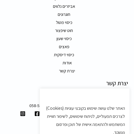
אביזרים נלווים
חוגרונים
כיסוי מטול
חוט שיפצור
כיסוי שעון
פאצים
כיסוי דיסקית
אודות
יצרת קשר
יצרת קשר
משק 58, מושב בצת
058-5557588
האתר שלנו עושה שימוש בקובצי עוגיות (Cookies)
shvartz.order@gmail.com
לצרכים תפעוליים, לניתוח שימושים, לשיפור חוויית
תנאים ותקנון
המשתמש ולהתאמה אישית של תוכן ופרסום
ממוקד.