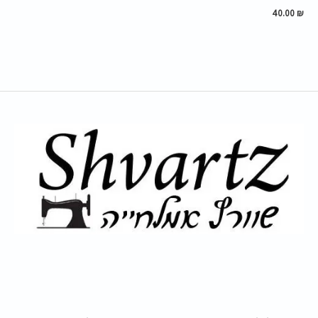
40.00
₪