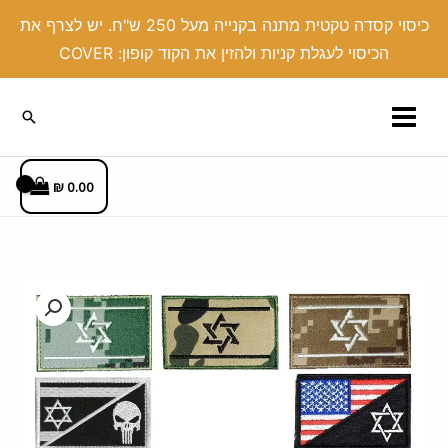
ילוג
כיסוי קסדה טקטית מתנה בקנייה מעל 250 ש"ח. יש לצרף את
תוכן
הכיסוי לעגלת קניות ולהזין את הקוד קופון: COVER
חיפוש
₪
0.00
כמות
של
פאצ
דגל
ישראל
רקום