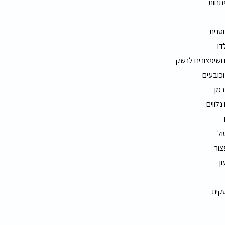
תחות
חסנית
דו
 ושיפצורים לנשק
וכובעים
רמן
נלווים
ול
צור
ון
סקית