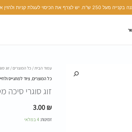
י לעגלת קניות ולהזין את הקוד קופון: COVER
שר
כמות
עמוד הבית
/
כל המוצרים
/ זוג סוג
של
כל המוצרים
,
ציוד למתגייס ולחיי
זוג
זוג סוגרי סיכה מס
סוגרי
סיכה
3.00
₪
מסיליקון
-
זמינות:
4 במלאי
חומוסים