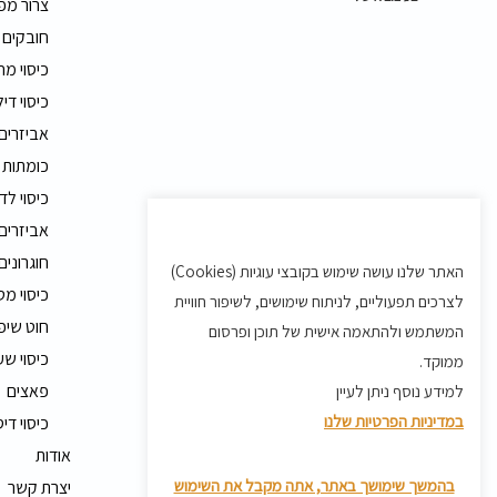
צרור מפ
חובקים
כיסוי מ
כיסוי דיל
אביזרים
כומתות 
כיסוי לד
אביזרים 
חוגרונים
האתר שלנו עושה שימוש בקובצי עוגיות (Cookies)
כיסוי מט
לצרכים תפעוליים, לניתוח שימושים, לשיפור חוויית
חוט שיפ
המשתמש ולהתאמה אישית של תוכן ופרסום
כיסוי שע
ממוקד.
פאצים
למידע נוסף ניתן לעיין
במדיניות הפרטיות שלנו
כיסוי די
אודות
בהמשך שימושך באתר, אתה מקבל את השימוש
יצרת קשר