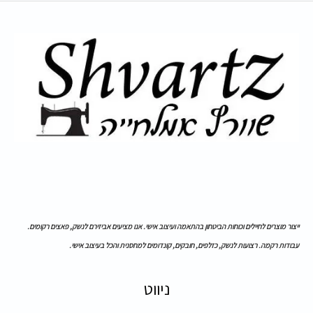
ייצור מוצרים לחיילים וכוחות הביטחון בהתאמה ועיצוב אישי. אנו מציעים אביזירם לנשק, פאצים רקומים.
עבודות רקמה. רצועות לנשק, כזלפים, חובקים, קונדומים למחסנית והכל בעיצוב אישי.
ניווט