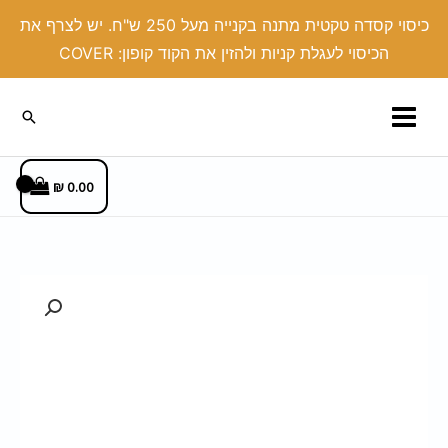
ילוג
כיסוי קסדה טקטית מתנה בקנייה מעל 250 ש"ח. יש לצרף את
תוכן
הכיסוי לעגלת קניות ולהזין את הקוד קופון: COVER
חיפוש
₪
0.00
כמות
של
מתאם
מסילות
לכוונת
הקדמית