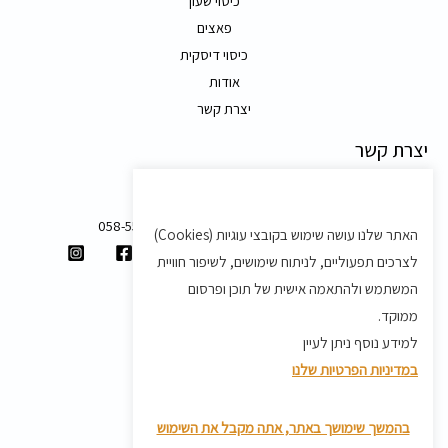
כיסוי שעון
פאצים
כיסוי דיסקית
אודות
יצרת קשר
יצרת קשר
משק 58, מושב בצת
058-5557588
האתר שלנו עושה שימוש בקובצי עוגיות (Cookies)
shvartz.order@gmail.com
לצרכים תפעוליים, לניתוח שימושים, לשיפור חוויית
תנאים ותקנון
המשתמש ולהתאמה אישית של תוכן ופרסום
ממוקד.
תקנון
למידע נוסף ניתן לעיין
מדיניות משלוחים
במדיניות הפרטיות שלנו
מדיניות פרטיות
מדיניות החזרת מוצרים
בהמשך שימושך באתר, אתה מקבל את השימוש