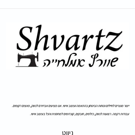
ייצור מוצרים לחיילים וכוחות הביטחון בהתאמה ועיצוב אישי. אנו מציעים אביזירם לנשק, פאצים רקומים.
עבודות רקמה. רצועות לנשק, כזלפים, חובקים, קונדומים למחסנית והכל בעיצוב אישי.
ניווט