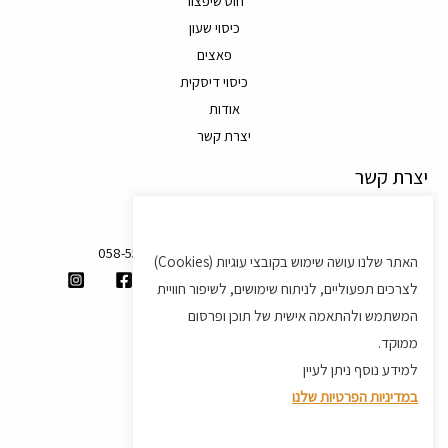
חוט שיפצור
כיסוי שעון
פאצים
כיסוי דיסקית
אודות
יצרת קשר
יצרת קשר
משק 58, מושב בצת
058-5557588
האתר שלנו עושה שימוש בקובצי עוגיות (Cookies)
shvartz.order@gmail.com
לצרכים תפעוליים, לניתוח שימושים, לשיפור חוויית
תנאים ותקנון
המשתמש ולהתאמה אישית של תוכן ופרסום
ממוקד.
תקנון
למידע נוסף ניתן לעיין
מדיניות משלוחים
במדיניות הפרטיות שלנו
מדיניות פרטיות
מדיניות החזרת מוצרים