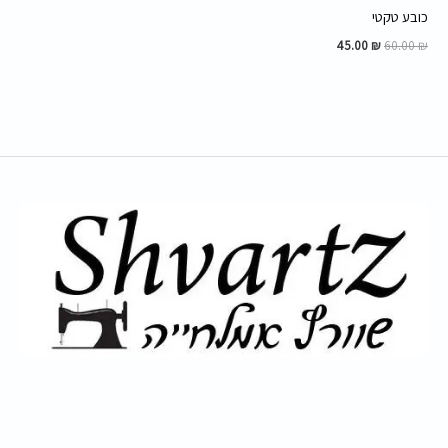
כובע טקטי
45.00
₪
60.00
₪