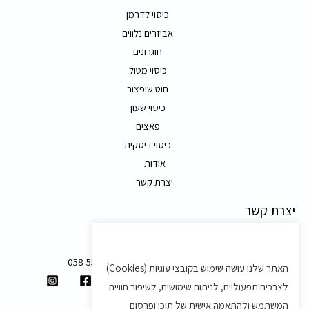
כיסוי לדרמן
אביזרים נלווים
חוגרונים
כיסוי מטול
חוט שיפצור
כיסוי שעון
פאצים
כיסוי דיסקית
אודות
יצרת קשר
יצרת קשר
משק 58, מושב בצת
058-5557588
האתר שלנו עושה שימוש בקובצי עוגיות (Cookies)
shvartz.order@gmail.com
לצרכים תפעוליים, לניתוח שימושים, לשיפור חוויית
תנאים ותקנון
המשתמש ולהתאמה אישית של תוכן ופרסום