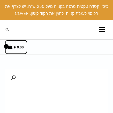
ילוג
כיסוי קסדה טקטית מתנה בקנייה מעל 250 ש"ח. יש לצרף את
תוכן
הכיסוי לעגלת קניות ולהזין את הקוד קופון: COVER
חיפוש
₪
0.00
כמות
של
כיסוי
שעון
בעיצוב
אישי