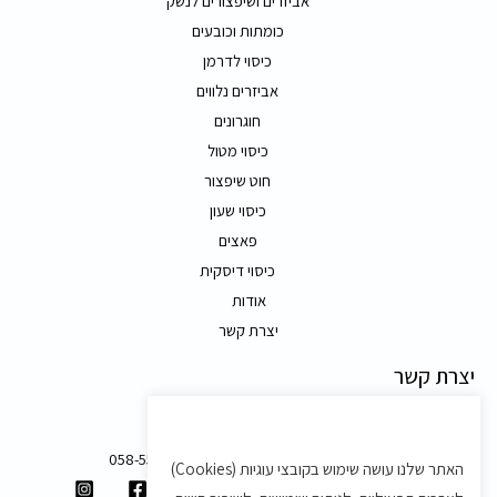
אביזרים ושיפצורים לנשק
כומתות וכובעים
כיסוי לדרמן
אביזרים נלווים
חוגרונים
כיסוי מטול
חוט שיפצור
כיסוי שעון
פאצים
כיסוי דיסקית
אודות
יצרת קשר
יצרת קשר
משק 58, מושב בצת
058-5557588
האתר שלנו עושה שימוש בקובצי עוגיות (Cookies)
shvartz.order@gmail.com