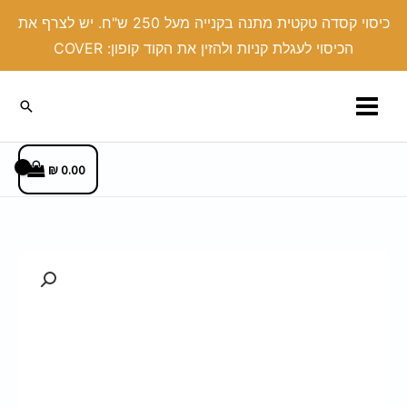
ילוג
כיסוי קסדה טקטית מתנה בקנייה מעל 250 ש"ח. יש לצרף את
תוכן
הכיסוי לעגלת קניות ולהזין את הקוד קופון: COVER
חיפוש
₪
0.00
כמות
של
כיסוי
מטול
בעיצוב
אישי