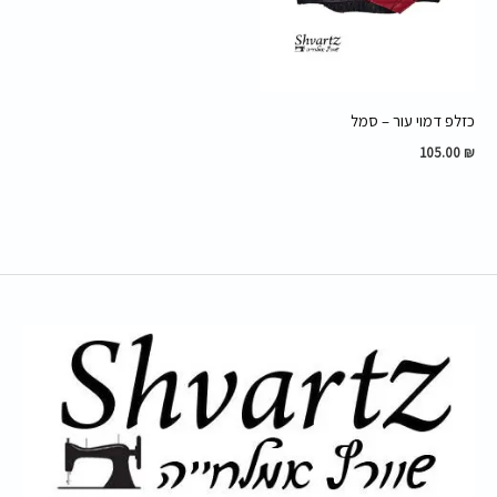
כזלפ דמוי עור – סמל
105.00
₪