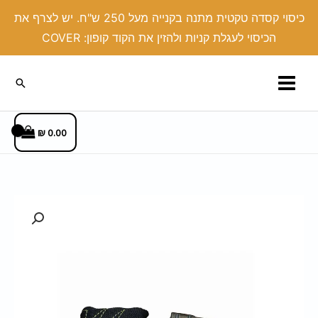
ילוג
כיסוי קסדה טקטית מתנה בקנייה מעל 250 ש"ח. יש לצרף את
תוכן
הכיסוי לעגלת קניות ולהזין את הקוד קופון: COVER
חיפוש
₪
0.00
כמות
של
כיסוי
מחסנית
בד/דמוי
עור