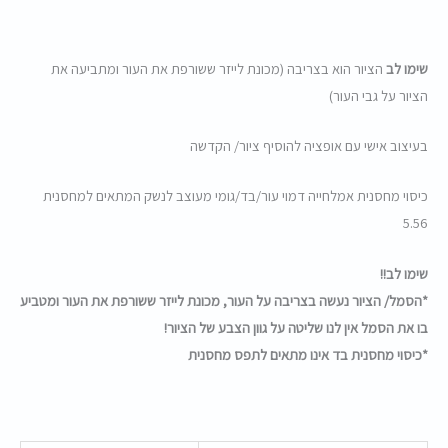
שימו לב
הציור הוא בצריבה (מכונת לייזר ששורפת את העור ומתביעה את
הציור על גבי העור)
בעיצוב אישי עם אופציה להוסיף ציור/ הקדשה
כיסוי מחסנית אמלחייה דמוי עור/בד/גומי מעוצב לנשק המתאים למחסנית
5.56
שימו לב!!
*הסמל/ הציור נעשה בצריבה על העור, מכונת לייזר ששורפת את העור ומטביע
בו את הסמל אין לנו שליטה על גוון הצבע של הציור!
*כיסוי מחסנית בד אינו מתאים לתפס מחסנית