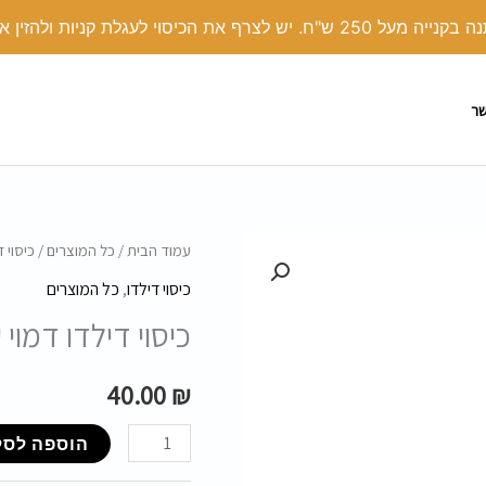
י לעגלת קניות ולהזין את הקוד קופון: COVER
שר
כמות
עמוד הבית
/
כל המוצרים
/ כיסוי 
של
כיסוי דילדו
,
כל המוצרים
כיסוי
כיסוי דילדו דמוי 
דילדו
דמוי
40.00
₪
עור
ורוד
הוספה לסל
תפר