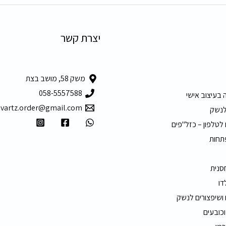
יצרת קשר
משק 58, מושב בצת
058-5557588
 בעיצוב אישי
hvartz.order@gmail.com
לנשק
 לטלפון – כזל"פים
תחות
חסנית
דו
 ושיפצורים לנשק
וכובעים