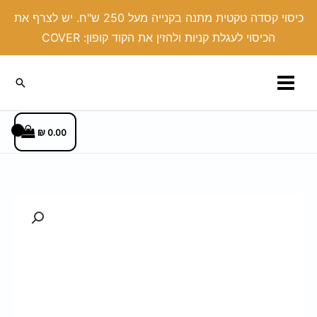
ילוג
כיסוי קסדה טקטית מתנה בקנייה מעל 250 ש"ח. יש לצרף את
תוכן
הכיסוי לעגלת קניות ולהזין את הקוד קופון: COVER
חיפוש
₪
0.00
כמות
של
כיסוי
דילדו
דמוי
עור