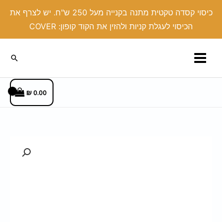
ילוג
כיסוי קסדה טקטית מתנה בקנייה מעל 250 ש"ח. יש לצרף את
תוכן
הכיסוי לעגלת קניות ולהזין את הקוד קופון: COVER
חיפוש
₪
0.00
כמות
של
כיסוי
דילדו
בד
שחור