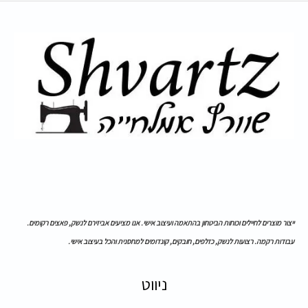
ייצור מוצרים לחיילים וכוחות הביטחון בהתאמה ועיצוב אישי. אנו מציעים אביזירם לנשק, פאצים רקומים.
עבודות רקמה. רצועות לנשק, כזלפים, חובקים, קונדומים למחסנית והכל בעיצוב אישי.
ניווט