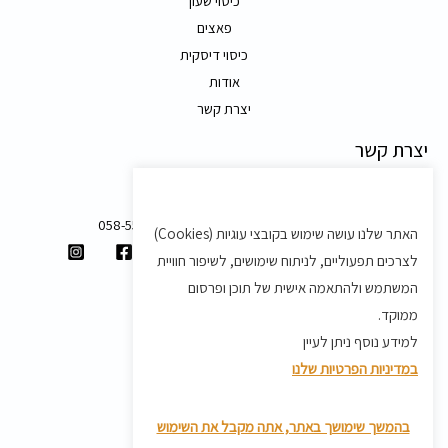
כיסוי שעון
פאצים
כיסוי דיסקית
אודות
יצרת קשר
יצרת קשר
משק 58, מושב בצת
058-5557588
האתר שלנו עושה שימוש בקובצי עוגיות (Cookies)
shvartz.order@gmail.com
לצרכים תפעוליים, לניתוח שימושים, לשיפור חוויית
תנאים ותקנון
המשתמש ולהתאמה אישית של תוכן ופרסום
ממוקד.
תקנון
למידע נוסף ניתן לעיין
מדיניות משלוחים
במדיניות הפרטיות שלנו
מדיניות פרטיות
מדיניות החזרת מוצרים
בהמשך שימושך באתר, אתה מקבל את השימוש