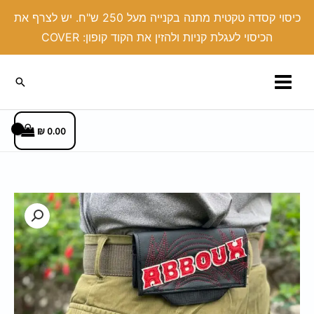
ילוג
כיסוי קסדה טקטית מתנה בקנייה מעל 250 ש"ח. יש לצרף את
תוכן
הכיסוי לעגלת קניות ולהזין את הקוד קופון: COVER
חיפוש
₪
0.00
כמות
של
כזלפ
דמוי
עור
בעיצוב