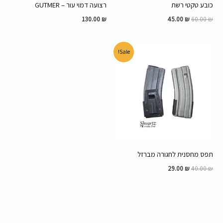
כובע טקטי רשת
רצועה דמוי עור – GUTMER
130.00
₪
45.00
₪
60.00
₪
המחיר
המחיר
Sale!
המקורי
הנוכחי
היה:
הוא:
29.00 ₪.
40.00 ₪.
תפס מחסנית לחגורה מברזל
29.00
₪
40.00
₪