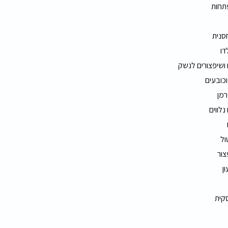
תחות
חסנית
דו
 ושיפצורים לנשק
וכובעים
רמן
נלווים
ול
צור
ון
סקית