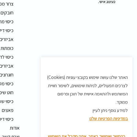
בעיצוב אישי.
צרור מפ
חובקים
כיסוי מ
כיסוי דיל
אביזרים
כומתות 
כיסוי לד
אביזרים 
חוגרונים
האתר שלנו עושה שימוש בקובצי עוגיות (Cookies)
כיסוי מט
לצרכים תפעוליים, לניתוח שימושים, לשיפור חוויית
חוט שיפ
המשתמש ולהתאמה אישית של תוכן ופרסום
כיסוי שע
ממוקד.
פאצים
למידע נוסף ניתן לעיין
במדיניות הפרטיות שלנו
כיסוי די
אודות
בהמשך שימושך באתר, אתה מקבל את השימוש
יצרת קשר