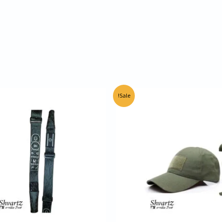
יר
המחיר
Sale!
רי
הנוכחי
הוא:
45.00 ₪.
60.