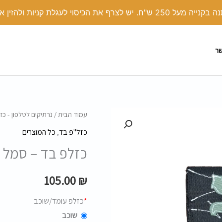
י לעגלת קניות ולהזין את הקוד קופון: COVER
שר
כמות
עמוד הבית
/
נרתיקים לטלפון - כז
של
כזל"פ בד
,
כל המוצרים
כזלפ
כזלפ בד – סמל
בד
-
105.00
₪
סמל
*
כזלפ עומד/שוכב
שוכב