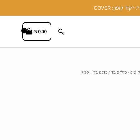
חיפוש
₪
0.00
ל"פים
/
כזל"פ בד
/ כזלפ בד – סמל