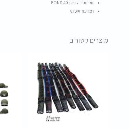
חוט תפירה ניילון BOND 40
דמוי עור איכותי
מוצרים קשורים
המח
המקו
היה:
00 ₪.