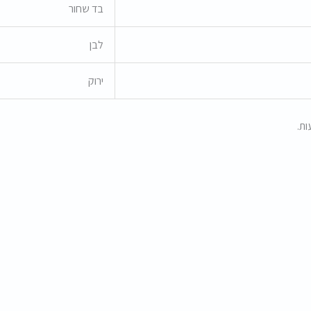
בד שחור
לבן
ירוק
ות.