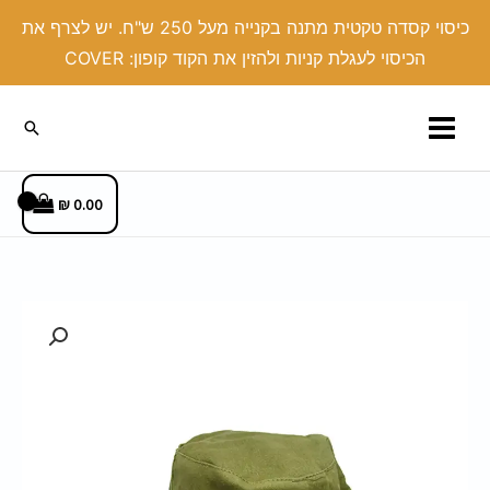
ילוג
כיסוי קסדה טקטית מתנה בקנייה מעל 250 ש"ח. יש לצרף את
תוכן
הכיסוי לעגלת קניות ולהזין את הקוד קופון: COVER
חיפוש
₪
0.00
כמות
של
כובע
פטרייה
צה"לי