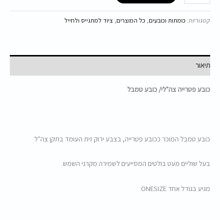
קטגוריות:
כומתות וכובעים
,
כל המוצרים
,
ציוד למתגייס ולחייל
תיאור
כובע פטרייה צה"לי/ כובע טמבל
כובע טמבל המוכר ככובע פטרייה, בצבע ירוק זית העומד בתקן צה"ל
בעל שוליים מעט בולטים המסייעים לשמירה מקרני השמש.
מגיע בגודל אחד ONESIZE