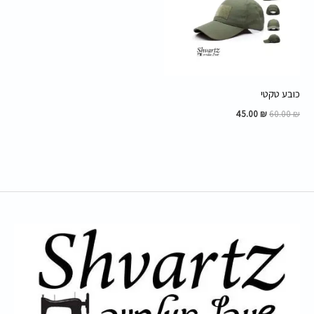
כובע טקטי
45.00
₪
60.00
₪