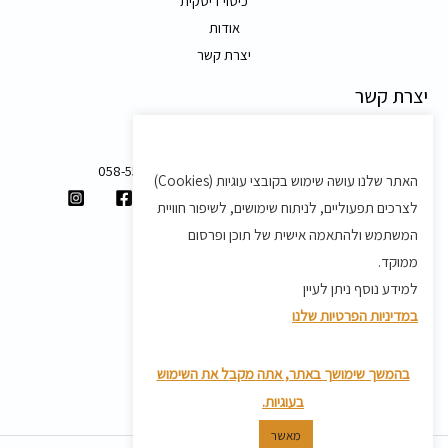
כיסוי דיסקית
אודות
יצרת קשר
יצרת קשר
משק 58, מושב בצת
058-5557588
האתר שלנו עושה שימוש בקובצי עוגיות (Cookies)
shvartz.order@gmail.com
לצרכים תפעוליים, לניתוח שימושים, לשיפור חוויית
תנאים ותקנון
המשתמש ולהתאמה אישית של תוכן ופרסום
ממוקד.
תקנון
למידע נוסף ניתן לעיין
מדיניות משלוחים
במדיניות הפרטיות שלנו
מדיניות פרטיות
מדיניות החזרת מוצרים
בהמשך שימושך באתר, אתה מקבל את השימוש
בעוגיות.
מאשר