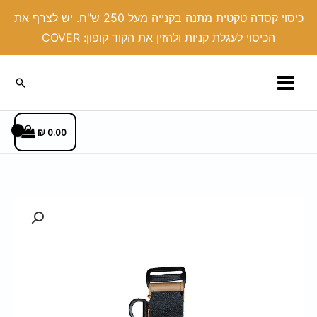
ילוג
כיסוי קסדה טקטית מתנה בקנייה מעל 250 ש"ח. יש לצרף את
תוכן
הכיסוי לעגלת קניות ולהזין את הקוד קופון: COVER
חיפוש
₪
0.00
כמות
של
חובק
מתפסים
דמוי
עור