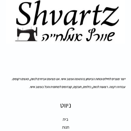
ייצור מוצרים לחיילים וכוחות הביטחון בהתאמה ועיצוב אישי. אנו מציעים אביזירם לנשק, פאצים רקומים.
עבודות רקמה. רצועות לנשק, כזלפים, חובקים, קונדומים למחסנית והכל בעיצוב אישי.
ניווט
בית
חנות