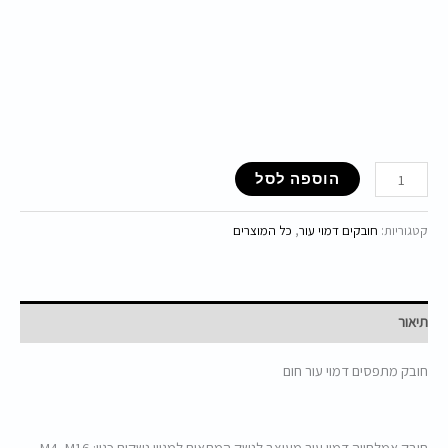
הוספה לסל
קטגוריות:
חובקים דמוי עור
,
כל המוצרים
תיאור
חובק מתפסים דמוי עור חום
חובק אמלחייה דמוי עור מעוצב לנשק המתאים למגוון נשקים כגון: M4, M16,