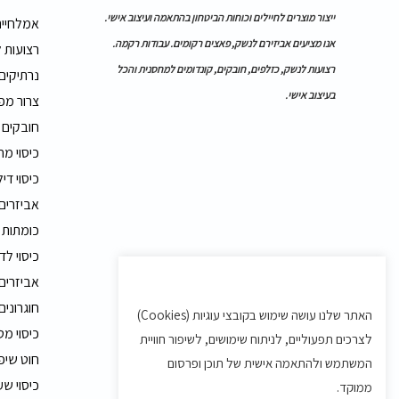
ייצור מוצרים לחיילים וכוחות הביטחון בהתאמה ועיצוב אישי.
אמלחייה
אנו מציעים אביזירם לנשק, פאצים רקומים. עבודות רקמה.
רצועות 
רצועות לנשק, כזלפים, חובקים, קונדומים למחסנית והכל
נרתיקים
בעיצוב אישי.
צרור מפ
חובקים
כיסוי מ
כיסוי דיל
אביזרים
כומתות 
כיסוי לד
אביזרים 
חוגרונים
האתר שלנו עושה שימוש בקובצי עוגיות (Cookies)
כיסוי מט
לצרכים תפעוליים, לניתוח שימושים, לשיפור חוויית
חוט שיפ
המשתמש ולהתאמה אישית של תוכן ופרסום
כיסוי שע
ממוקד.