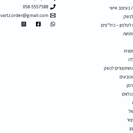
058-5557588
 בעיצוב אישי
hvartz.order@gmail.com
לנשק
 לטלפון – כזל"פים
תחות
חסנית
דו
 ושיפצורים לנשק
וכובעים
רמן
נלווים
ול
צור
ון