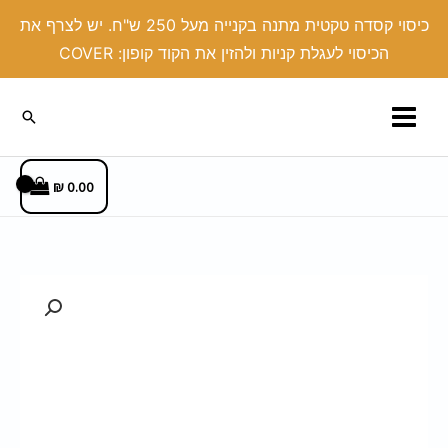
ילוג
כיסוי קסדה טקטית מתנה בקנייה מעל 250 ש"ח. יש לצרף את
תוכן
הכיסוי לעגלת קניות ולהזין את הקוד קופון: COVER
חיפוש
₪
0.00
כמות
של
אונקל/
קרבינה
40
ממ