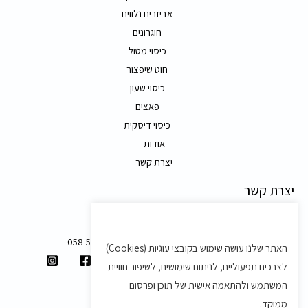
אביזרים נלווים
חוגרונים
כיסוי מטול
חוט שיפצור
כיסוי שעון
פאצים
כיסוי דיסקית
אודות
יצרת קשר
יצרת קשר
משק 58, מושב בצת
058-5557588
האתר שלנו עושה שימוש בקובצי עוגיות (Cookies)
shvartz.order@gmail.com
לצרכים תפעוליים, לניתוח שימושים, לשיפור חוויית
תנאים ותקנון
המשתמש ולהתאמה אישית של תוכן ופרסום
ממוקד.