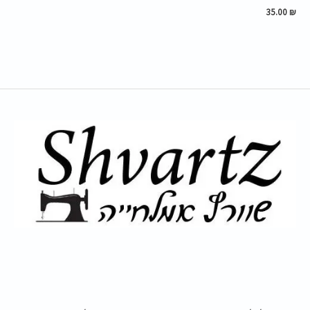
35.00
₪