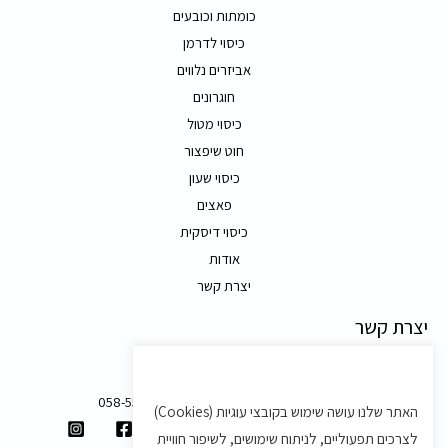
כומתות וכובעים
כיסוי לדרמן
אביזרים נלווים
חוגרונים
כיסוי מטול
חוט שיפצור
כיסוי שעון
פאצים
כיסוי דיסקית
אודות
יצרת קשר
יצרת קשר
משק 58, מושב בצת
058-5557588
האתר שלנו עושה שימוש בקובצי עוגיות (Cookies)
shvartz.order@gmail.com
לצרכים תפעוליים, לניתוח שימושים, לשיפור חוויית