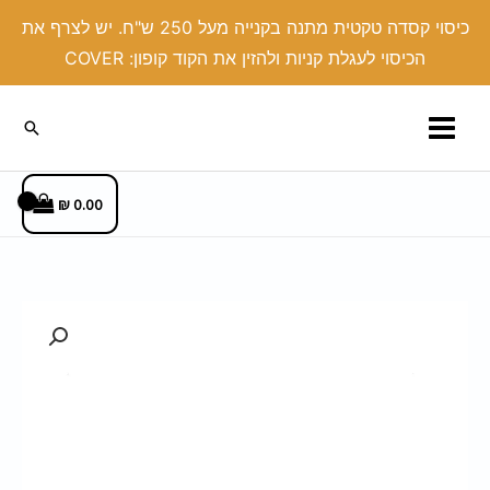
ילוג
כיסוי קסדה טקטית מתנה בקנייה מעל 250 ש"ח. יש לצרף את
תוכן
הכיסוי לעגלת קניות ולהזין את הקוד קופון: COVER
חיפוש
₪
0.00
כמות
של
אבזם
בייניים/
מחלף
50