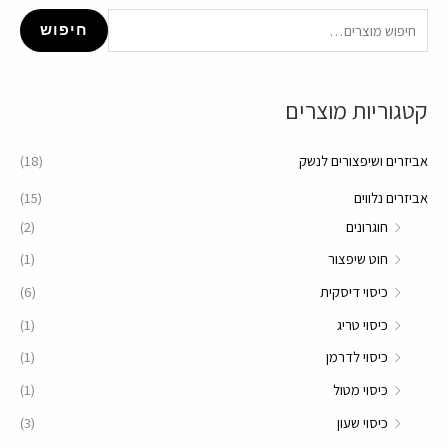
ח
מ
מ
חיפוש
י
ח
ח
פ
י
י
קטגוריות מוצרים
ו
ר
ר
ש
מ
מ
אביזרים ושיפצורים לנשק
(18)
ע
י
ק
ב
אביזרים נלווים
(15)
נ
ס
ו
חוגרונים
(2)
י
י
ר
חוט שיפצור
(1)
מ
מ
:
כיסוי דיסקית
(6)
ל
ל
י
י
כיסוי טריג
(1)
כיסוי לדרמן
(1)
כיסוי מטול
(1)
כיסוי שעון
(3)