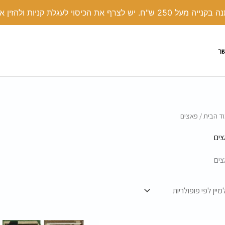
י לעגלת קניות ולהזין את הקוד קופון: COVER
שר
ד הבית
/ פאצים
ים
ים