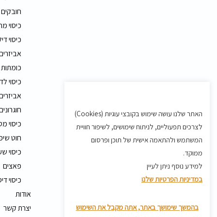
חובקים
כיסוי מ
כיסוי דיל
אביזרים
כומתות 
כיסוי לד
אביזרים 
חוגרונים
האתר שלנו עושה שימוש בקובצי עוגיות (Cookies)
כיסוי מט
לצרכים תפעוליים, לניתוח שימושים, לשיפור חוויית
חוט שיפ
המשתמש ולהתאמה אישית של תוכן ופרסום
כיסוי שע
ממוקד.
פאצים
למידע נוסף ניתן לעיין
במדיניות הפרטיות שלנו
כיסוי די
אודות
בהמשך שימושך באתר, אתה מקבל את השימוש
יצרת קשר