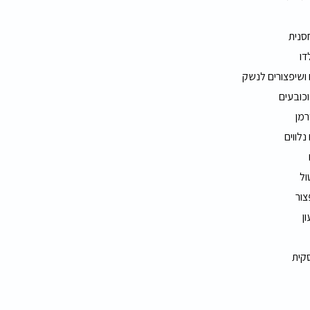
חסנית
דו
 ושיפצורים לנשק
וכובעים
רמן
נלווים
ול
צור
ון
סקית