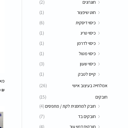
חוגרונים
(2)
ו
י
י
ר
חוט שיפצור
(1)
מ
מ
:
כיסוי דיסקית
(6)
ל
ל
כיסוי טריג
(1)
י
י
כיסוי לדרמן
(1)
כיסוי מטול
(1)
כיסוי שעון
(3)
קייס לטבק
(1)
פאצ
אמלחייה בעיצוב אישי
(26)
0
₪
חובקים
(15)
חובק למחסנית לקת / מתפסים
(4)
חובקים בד
(7)
חובקים דמוי עור
(4)