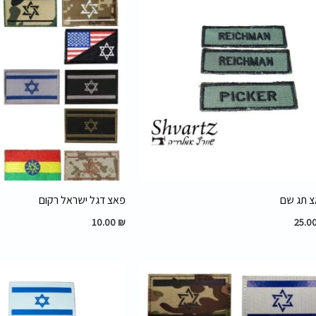
 תג שם
פאצ דגל ישראל רקום
10.00
₪
25.0