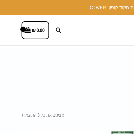
חיפוש
₪
0.00
ממוין
לפי
פופולריות
מציגים את כל ⁦5⁩ התוצאות