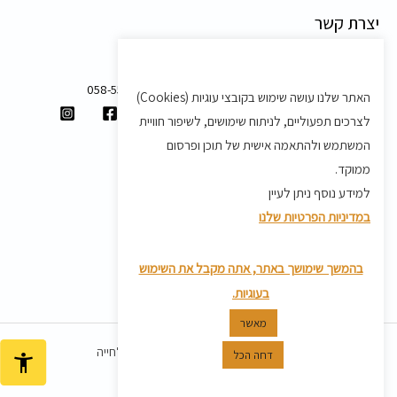
יצרת קשר
משק 58, מושב בצת
058-5557588
האתר שלנו עושה שימוש בקובצי עוגיות (Cookies)
shvartz.order@gmail.com
לצרכים תפעוליים, לניתוח שימושים, לשיפור חוויית
תנאים ותקנון
המשתמש ולהתאמה אישית של תוכן ופרסום
ממוקד.
תקנון
למידע נוסף ניתן לעיין
מדיניות משלוחים
במדיניות הפרטיות שלנו
מדיניות פרטיות
מדיניות החזרת מוצרים
בהמשך שימושך באתר, אתה מקבל את השימוש
בעוגיות.
מאשר
כל הזכויות שמורות ל© 2026 שוורץ אמלחייה
דחה הכל