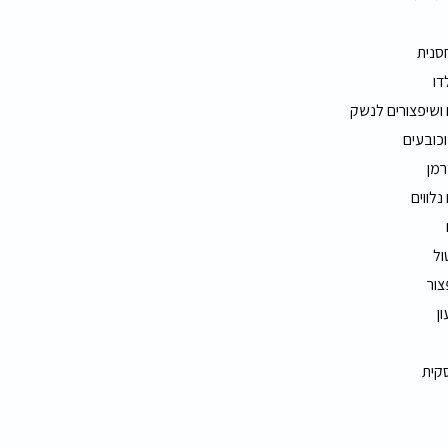
חסנית
דו
 ושיפצורים לנשק
וכובעים
רמן
נלווים
ול
צור
ון
סקית