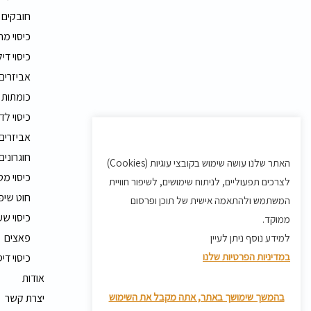
חובקים
כיסוי מ
כיסוי דיל
אביזרים
כומתות 
כיסוי לד
אביזרים 
חוגרונים
האתר שלנו עושה שימוש בקובצי עוגיות (Cookies)
כיסוי מט
לצרכים תפעוליים, לניתוח שימושים, לשיפור חוויית
חוט שיפ
המשתמש ולהתאמה אישית של תוכן ופרסום
כיסוי שע
ממוקד.
פאצים
למידע נוסף ניתן לעיין
במדיניות הפרטיות שלנו
כיסוי די
אודות
בהמשך שימושך באתר, אתה מקבל את השימוש
יצרת קשר