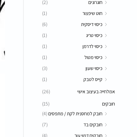
חוגרונים
(2)
ו
י
י
ר
חוט שיפצור
(1)
מ
מ
:
כיסוי דיסקית
(6)
ל
ל
כיסוי טריג
(1)
י
י
כיסוי לדרמן
(1)
כיסוי מטול
(1)
כיסוי שעון
(3)
קייס לטבק
(1)
אמלחייה בעיצוב אישי
(26)
חובקים
(15)
חובק למחסנית לקת / מתפסים
(4)
חובקים בד
(7)
חובקים דמוי עור
(4)