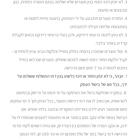
3.
לא יינתן זיכוי כספי בגין מוצרים שלא שולמה בגינם תמורה כספית, כגון
מבצעים או מתנות
.
4.
החזרת מוצרים תתבצע על ידי המזמין, בהגעה פיזית לחנות או
באמצעות שליחת חבילה לכתובתינו
.
5.
לא ניתן לזכות כרטיסי דיירקט, ולכן בעלי כרטיסי דיירקט זכאים לקבלת
קרדיט באתר בלבד
.
6.
מול מוצרים שנמכרו בהנחה כחלק מסייל והלקוח הביע עניין להחזירם –
יקבל הלקוח החזר כספי השווה לסכום ששילם. מוצרים שנרכשו בסייל
ניתנים להחזרה עד 7 ימים מיום הרכישה
.
7.
יובהר, כי לא ינתן החזר או זיכוי כלשהו בגין דמי המשלוח ששולמו על
ידך, בכל סוג של ביטול העסק
8.
במקרה שהלקוח ביטל את העיסקה על פי זכותו על פי חוק ובהתאם
להוראותיו, אנו נשיב לו את דמי רכישת המוצר, ככל הניתן תוך 3 ימי עסקים
מיום שהמוצר הגיע לידנו באריזתו המקורית ובמצב בלתי שמיש. אם
הביטול נעשה שלא עקב פגם במוצר או אי התאמה למצגים שנמסרו לו על
ידנו, או עקב הפרה של המוסכם בין הצדדים, אנו נהיה רשאים לקזז מדמי
הרכישה דמי ביטול בסך של 5% מסכום זה או עד 100 ₪, לפי הנמוך