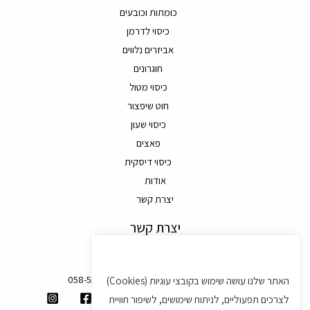
כומתות וכובעים
כיסוי לדרמן
אביזרים נלווים
חוגרונים
כיסוי מטול
חוט שיפצור
כיסוי שעון
פאצים
כיסוי דיסקית
אודות
יצרת קשר
יצרת קשר
משק 58, מושב בצת
058-5557588
האתר שלנו עושה שימוש בקובצי עוגיות (Cookies)
shvartz.order@gmail.com
לצרכים תפעוליים, לניתוח שימושים, לשיפור חוויית