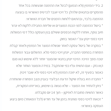
2.
בידי המזמין (ולא הנמען) לבטל את ההזמנה שנעשתה בכל אחד
מהמקרים ובתנאים שלהלן: כל זיכוי יועבר לכרטיס האשראי בו בוצעה
ההזמנה בלבד, ובהתאם ללוחות הזמנים של חברת האשראי
.
*
ביטול ההזמנה לפני הכנת המוצרים או שליחת החבילה ללקוח לא יגרור
חיוב נוסף, ויוחזרו ללקוח הכספים ששילם בגין העסקה כולל דמי המשלוח.
זיכוי כספי יינתן עפ״י האמור בחוק
.
*
במקרה של ביטול עסקה לאחר שנשלח המוצר אל המזמין ולאחר קבלת
הסחורה במחסני החברה, יינתן זיכוי כספי מלא. התשלום עבור המשלוח
ינוכה מסך הזיכוי. הזיכוי יינתן בתנאי שהמוצר יוחזר ללא שימוש ו/או פגם
ו/או נזק – ועם התווית עליו כפי שהתקבל. במידה והמוצר הוחזר שלא
כאמור בסעיף זה, לא יזוכה המזמין (לא זיכוי כספי ולא שובר זיכוי)
.
*
החברה היא בעלת שיקול הדעת הבלעדי בעניין מצב הסחורה שהוחזרה
.
*
ניתן להחזיר את המוצר – שלא נעשה בו שימוש, באריזתו המקורית,
כאשר התוויות מחוברת לאזיקון – תוך 14 יום מקבלתו
.
*
זכאות לזיכוי כספי מותנית בזמן של עד חודש (לכל המאוחר) מיום ביצוע
העסקה באשראי
.