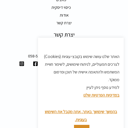
כיסוי דיסקית
אודות
יצרת קשר
יצרת קשר
משק 58, מושב בצת
058-5557588
האתר שלנו עושה שימוש בקובצי עוגיות (Cookies)
shvartz.order@gmail.com
לצרכים תפעוליים, לניתוח שימושים, לשיפור חוויית
המשתמש ולהתאמה אישית של תוכן ופרסום
תנאים ותקנון
ממוקד.
תקנון
למידע נוסף ניתן לעיין
מדיניות משלוחים
במדיניות הפרטיות שלנו
מדיניות פרטיות
מדיניות החזרת מוצרים
בהמשך שימושך באתר, אתה מקבל את השימוש
בעוגיות.