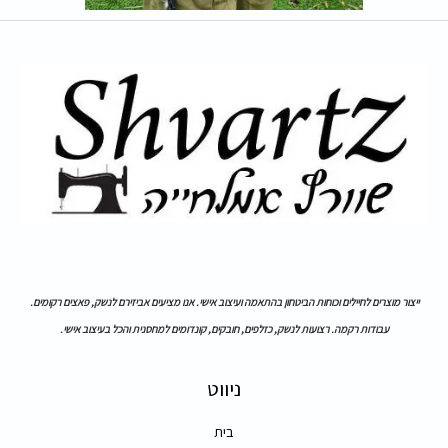
ייצור מוצרים לחיילים וכוחות הביטחון בהתאמה ועיצוב אישי. אנו מציעים אביזירם לנשק, פאצים רקומים.
עבודות רקמה. רצועות לנשק, כזלפים, חובקים, קונדומים למחסנית והכל בעיצוב אישי.
ניווט
בית